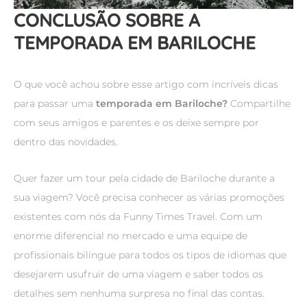
CONCLUSÃO SOBRE A
TEMPORADA EM BARILOCHE
O que você achou sobre esse artigo com incríveis dicas
para passar uma
temporada em Bariloche?
Compartilhe
com seus amigos e parentes e os deixe sempre por
dentro das novidades.
Quer fazer um tour pela cidade de Bariloche durante a
sua viagem? Você precisa conhecer as várias promoções
existentes com nós da Funny Times Travel. Com um
enorme diferencial no mercado e uma equipe de
profissionais bilíngue para todos os tipos de idiomas que
desejarem usufruir de uma viagem e saber todos os
detalhes sem nenhuma surpresa no final das contas.