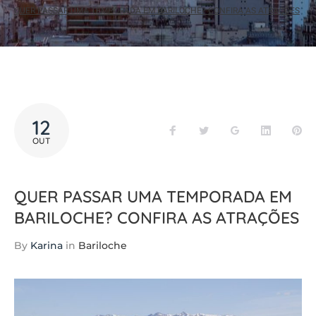
QUER PASSAR UMA TEMPORADA EM BARILOCHE? CONFIRA AS ATRAÇÕES
12
Facebook
Twitter
Google+
LinkedIn
Pi
OUT
QUER PASSAR UMA TEMPORADA EM
BARILOCHE? CONFIRA AS ATRAÇÕES
By
Karina
in
Bariloche