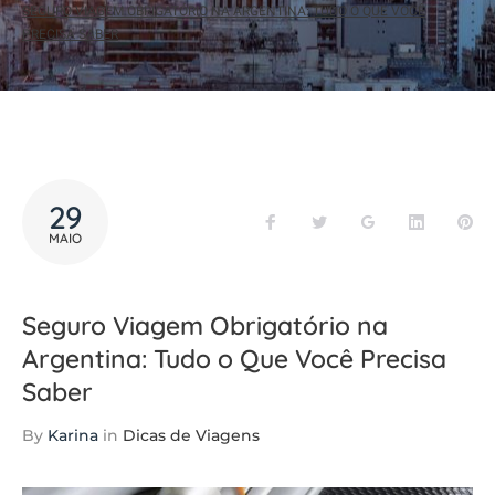
SEGURO VIAGEM OBRIGATÓRIO NA ARGENTINA: TUDO O QUE VOCÊ
PRECISA SABER
29
Facebook
Twitter
Google+
LinkedIn
Pi
MAIO
Seguro Viagem Obrigatório na
Argentina: Tudo o Que Você Precisa
Saber
By
Karina
in
Dicas de Viagens