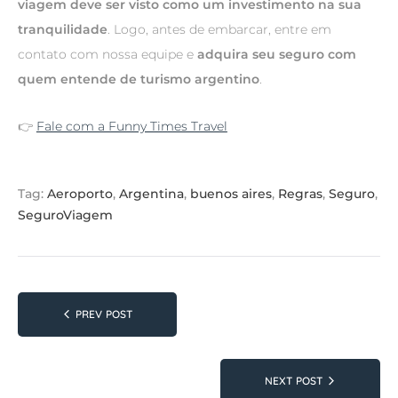
viagem deve ser visto como um investimento na sua
tranquilidade
. Logo, antes de embarcar, entre em
contato com nossa equipe e
adquira seu seguro com
quem entende de turismo argentino
.
👉
Fale com a Funny Times Travel
Tag:
Aeroporto
,
Argentina
,
buenos aires
,
Regras
,
Seguro
,
SeguroViagem
Navegação
PREV POST
de
Post
NEXT POST