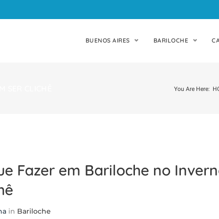
BUENOS AIRES
BARILOCHE
C
M SER CLICHÊ
You Are Here:
H
ue Fazer em Bariloche no Inver
hê
na
in
Bariloche