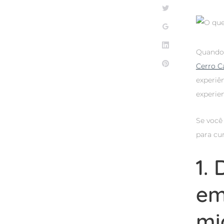
Twitter
Google+
LinkedIn
Quando 
Pinterest
Cerro C
experiê
experie
Se você 
para cur
1.
em
mi