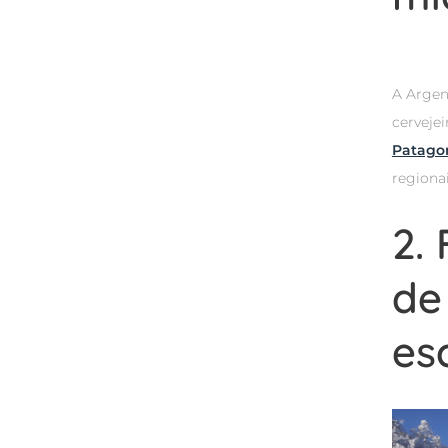
A Argen
cerveje
Patago
regiona
2.
de
es