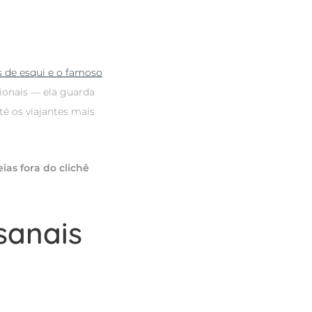
s de esqui e o famoso
cionais — ela guarda
é os viajantes mais
eias fora do clichê
sanais