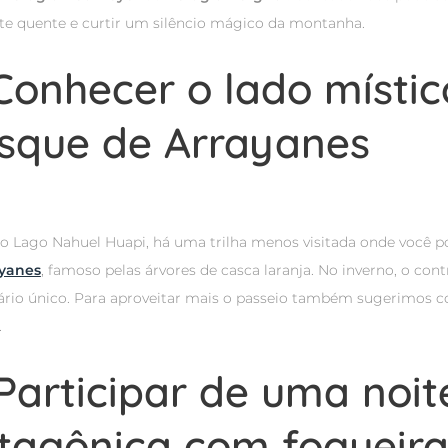
te quente e curtir um silêncio mágico da montanha.
 Conhecer o lado místi
sque de Arrayanes
do Lago Nahuel Huapi, há uma trilha menos visitada onde você p
ayanes
, famoso pelas árvores de casca laranja. No inverno, o con
rio único. Para aproveitar mais o passeio também sugerimos co
.
 Participar de uma noit
tagônica com fogueira