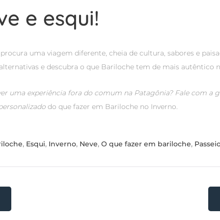
ve e esqui!
 procura uma viagem diferente, cheia de cultura, sabores e paisa
alternativas e descubra o que Bariloche tem de mais autêntico n
ver uma experiência fora do comum na Patagônia? Fale com a 
 personalizado
do que fazer em Bariloche no Inverno.
iloche
,
Esqui
,
Inverno
,
Neve
,
O que fazer em bariloche
,
Passei
ção