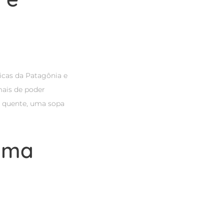
picas da Patagônia e
mais de poder
quente, uma sopa
 uma