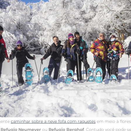
mente
caminhar sobre a neve fofa com raquetes
em meio à flores
o
Refugio Neumeyer
ou
Refugio Berghof
. Contudo você pode s