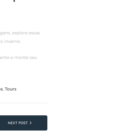
gens, explore essas
o inverno.
gente e monte seu
os
,
Tours
NEXT POST