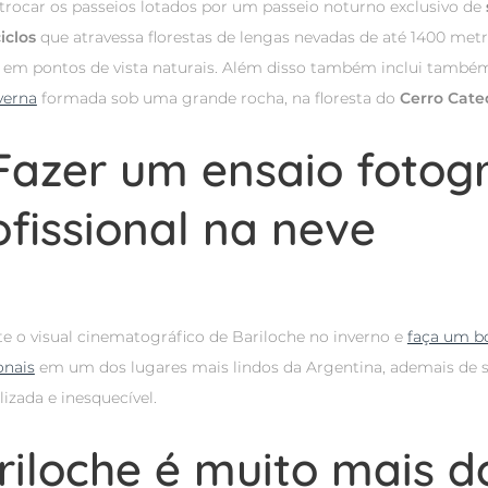
 trocar os passeios lotados por um passeio noturno exclusivo de
iclos
que atravessa florestas de lengas nevadas de até 1400 metr
 em pontos de vista naturais. Além disso também inclui tamb
verna
formada sob uma grande rocha, na floresta do
Cerro Cate
 Fazer um ensaio fotog
ofissional na neve
te o visual cinematográfico de Bariloche no inverno e
faça um b
onais
em um dos lugares mais lindos da Argentina, ademais de
izada e inesquecível.
riloche é muito mais d