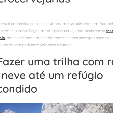
tina é conhecida pelos seus vinhos, mas atualmente em Barilo
ira em expansão! Faça um tour pelas cervejarias locais como
Ma
nia
, onde você pode provar diferentes estilos acompanhados de 
is, com vista para as montanhas nevadas.
 Fazer uma trilha com 
 neve até um refúgio
condido