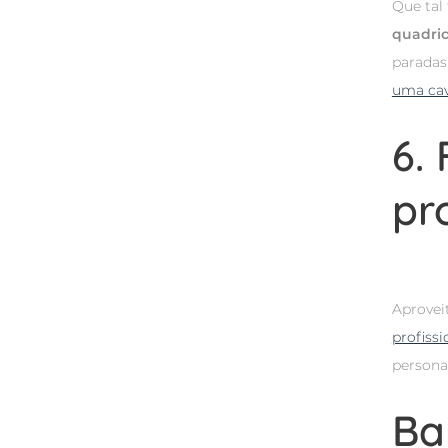
Que tal
quadric
paradas
uma ca
6.
pr
Aprovei
profissi
personal
Ba