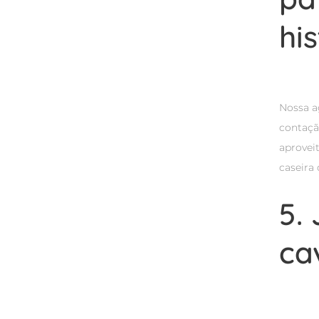
hi
Nossa a
contaçã
aprovei
caseira
5.
ca