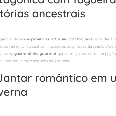
stórias ancestrais
gência oferece
experiências noturnas com fogueira
, comidas tí
o de histórias mapuches — os povos originários da região. Ade
tar uma
gastronômia gourmet
que começa com uma recepção 
 de abóbora e logo seguem as 3 etapas.
 Jantar romântico em
verna