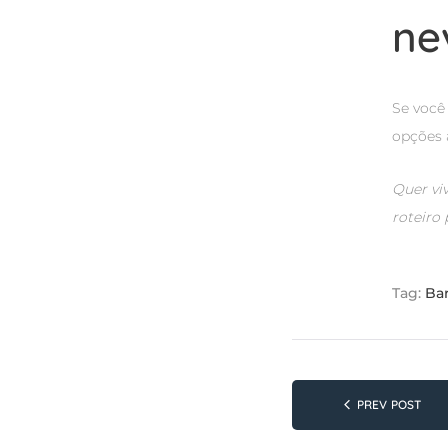
ne
Se você
opções 
Quer vi
roteiro
Tag:
Bar
Navega
PREV POST