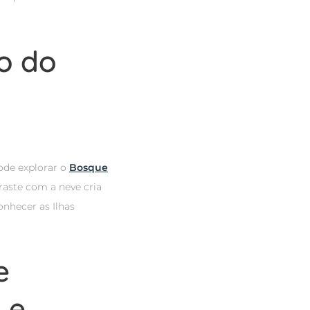
co do
ode explorar o
Bosque
traste com a neve cria
nhecer as Ilhas
e
 e