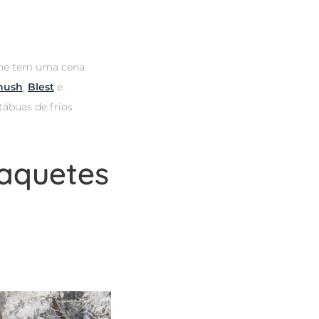
che tem uma cena
nush
,
Blest
e
tábuas de frios
raquetes