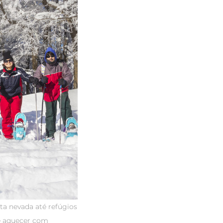
ta nevada até refúgios
e aquecer com