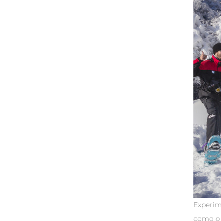
Experi
como 