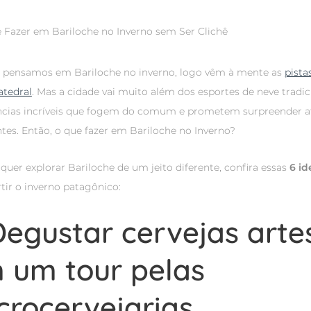
pensamos em Bariloche no inverno, logo vêm à mente as
pista
atedral
. Mas a cidade vai muito além dos esportes de neve tradi
ncias incríveis que fogem do comum e prometem surpreender at
ntes. Então, o que fazer em Bariloche no Inverno?
quer explorar Bariloche de um jeito diferente, confira essas
6 id
tir o inverno patagônico:
 Degustar cervejas arte
 um tour pelas
crocervejarias