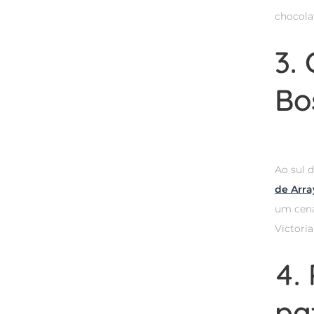
chocola
3.
Bo
Ao sul 
de Arr
um cená
Victoria
4.
pa