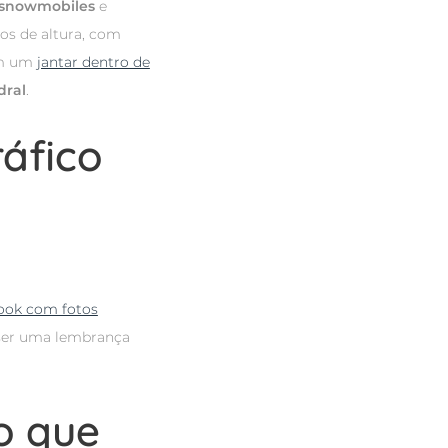
snowmobiles
e
os de altura, com
ém um
jantar dentro de
dral
.
ráfico
ook com fotos
 ser uma lembrança
o que