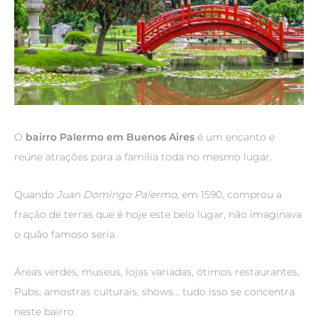
O
bairro Palermo em Buenos Aires
é um encanto e
reúne atrações para a família toda no mesmo lugar.
Quando
Juan Domingo Palermo
, em 1590, comprou a
fração de terras que é hoje este belo lugar, não imaginava
o quão famoso seria.
Áreas verdes, museus, lojas variadas, ótimos restaurantes,
Pubs, amostras culturais, shows… tudo isso se concentra
neste bairro.