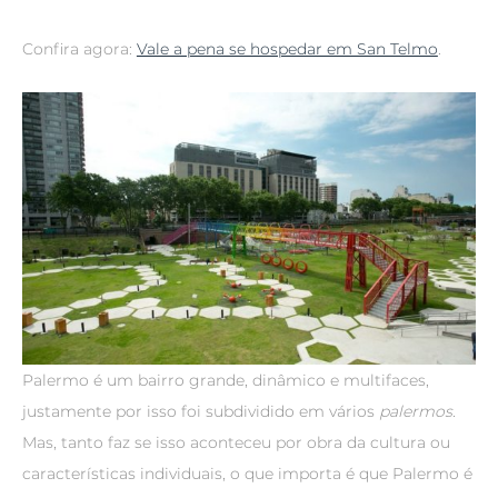
Confira agora:
Vale a pena se hospedar em San Telmo
.
Palermo é um bairro grande, dinâmico e multifaces,
justamente por isso foi subdividido em vários
palermos.
Mas, tanto faz se isso aconteceu por obra da cultura ou
características individuais, o que importa é que Palermo é