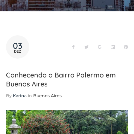
03
Facebook
Twitter
Google+
LinkedIn
Pi
DEZ
Conhecendo o Bairro Palermo em
Buenos Aires
By
Karina
in
Buenos Aires