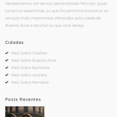
Apresentamos um serviço personalizado feito por guias
turísticos experientes, ou que lhe permitirá encontrar os
serviços mais importantes oferecidos pela cidade de
Buenos Aires e escoltar ou que você deseja.
Cidades
Mais Sobre Calafate
Mais Sobre Buenos Aires
Mais Sobre Bariloche
Mais Sobre Usuhaia
Mais Sobre Mendoza
Posts Recentes