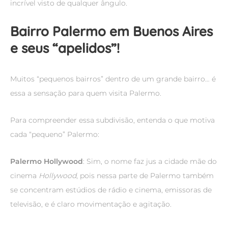
incrível visto de qualquer ângulo.
Bairro Palermo em Buenos Aires
e seus “apelidos”!
Muitos “pequenos bairros” dentro de um grande bairro… é
essa a sensação para quem visita Palermo.
Para compreender essa subdivisão, entenda o que motiva
cada “pequeno” Palermo:
Palermo Hollywood
: Sim, o nome faz jus a cidade mãe do
cinema
Hollywood
, pois nessa parte de Palermo também
se concentram estúdios de rádio e cinema, emissoras de
televisão, e é claro movimentação e agitação.