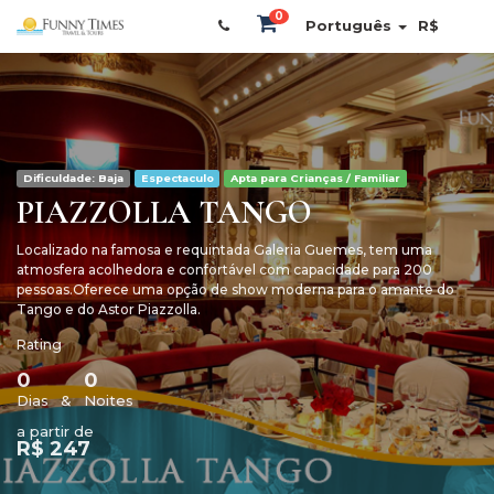
0
Português
R$
Dificuldade
:
Baja
Espectaculo
Apta para Crianças / Familiar
PIAZZOLLA TANGO
Localizado na famosa e requintada Galeria Guemes, tem uma
atmosfera acolhedora e confortável com capacidade para 200
pessoas.Oferece uma opção de show moderna para o amante do
Tango e do Astor Piazzolla.
Rating
0
0
Dias
&
Noites
a partir de
R$ 247