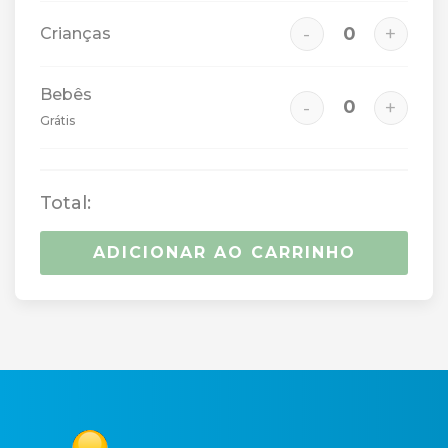
-
+
Crianças
Bebês
-
+
Grátis
Total:
ADICIONAR AO CARRINHO