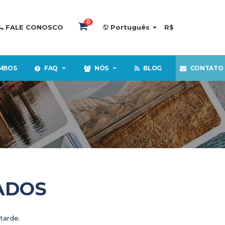
0
FALE CONOSCO
Português
R$
MBOS
FAQ
NÓS
BLOG
CONTATO
ADOS
tarde.