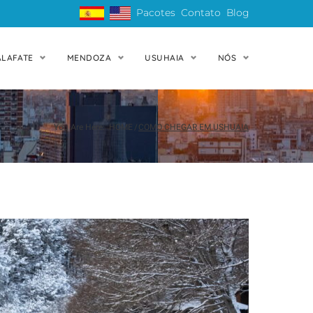
Pacotes
Contato
Blog
ALAFATE
MENDOZA
USUHAIA
NÓS
You Are Here:
HOME
/
COMO CHEGAR EM USHUAIA