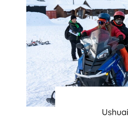
CHEGAR
EM
USHUAIA
⁤Ushua